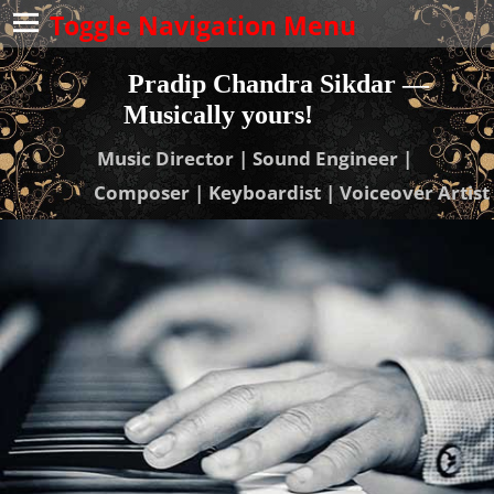
Toggle Navigation Menu
Pradip Chandra Sikdar —
Musically yours!
Music Director | Sound Engineer |
Composer | Keyboardist | Voiceover Artist