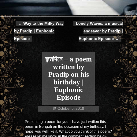
←
Way to the Milky Way
Lonely Waves, a musical
Post navigation
by Pradip | Euphonic
endeavor by Pradip |
Episode
Euphonic Episode
→
জন্মদিনে – a poem
written by
Pradip on his
birthday |
Euphonic
Episode
October 5, 2018
Presenting a poem for you. I have just written this
poem in Bengali on the occasion of my birthday. I
hope, you will like it. What do you think of this poem?
Please let me know in the comment section below.