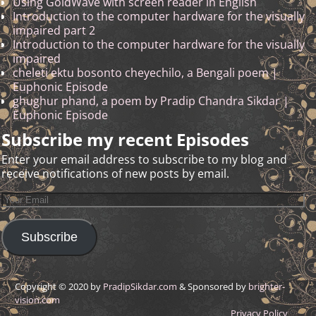
Using GoldWave with screen reader in English
Introduction to the computer hardware for the visually
impaired part 2
Introduction to the computer hardware for the visually
impaired
cheleti ektu bosonto cheyechilo, a Bengali poem |
Euphonic Episode
ghughur phand, a poem by Pradip Chandra Sikdar |
Euphonic Episode
Subscribe my recent Episodes
Enter your email address to subscribe to my blog and
receive notifications of new posts by email.
Subscribe
Copyright © 2020 by
PradipSikdar.com
& Sponsored by
brighter-
vision.com
Privacy Policy