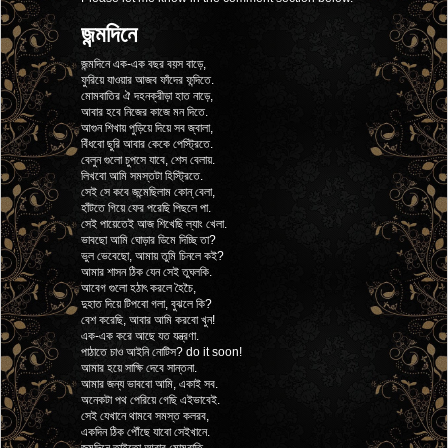
জন্মদিনে
জন্মদিনে এক-এক বছর বয়স বাড়ে,
ফুরিয়ে যাওয়ার আজব ফাঁদের ফন্দিতে.
মোমবাতির ঐ দহনক্রীড়া হাত নাড়ে,
আবার হবে নিজের কাজে মন দিতে.
আগুন শিখায় পুড়িয়ে দিয়ে সব জ্বালা,
বিঁধবো ছুরি আবার কেকে পেস্ট্রিতে.
বেলুন গুলো চুপসে যাবে, শেস বেলায়.
লিখবো আমি সমস্তটা হিস্ট্রিতে.
সেই সে কবে জন্মেছিলাম কোন্ বেলা,
হাঁটতে গিয়ে ফের পরেছি পিছলে পা.
সেই পায়েতেই আজ শিখেছি ল্যাং খেলা.
ভাবছো আমি ঘোড়ার ডিমে দিচ্ছি তা?
ভুল ভেবেছো, আমায় তুমি চিনলে কই?
আমার শাসন ঠিক যেন সেই তুঘলকি.
আবেগ গুলো হঠাৎ করলে হৈচৈ,
দুহাত দিয়ে টিপবো গলা, বুঝলে কি?
বেশ করেছি, আবার আমি করবো খুন!
এক-এক করে আছে যত যন্ত্রণা.
পাঠাতে চাও আইনি নোটিস? do it soon!
আমার হয়ে সাক্ষি দেবে সান্তনা.
আমার জন্য ভাববো আমি, একাই সব.
অনেকটা পথ পেরিয়ে গেছি এইভাবেই.
সেই যেখানে থামবে সমস্ত কলরব,
একদিন ঠিক পৌঁছে যাবো সেইখানে.
জন্মদিনে তাইতো আবার মোমবাতি