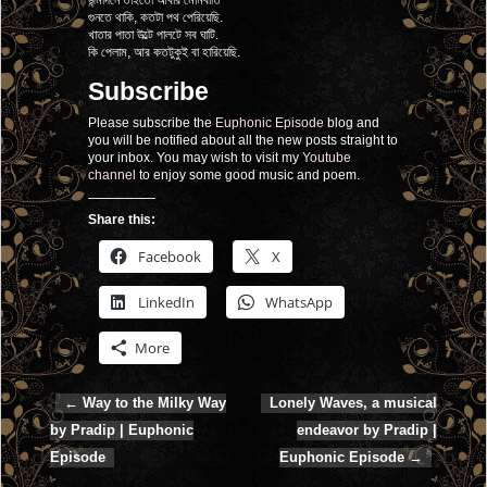
গুনতে থাকি, কতটা পথ পেরিয়েছি.
খাতার পাতা উল্টে পালটে সব ঘাটি.
কি পেলাম, আর কতটুকুই বা হারিয়েছি.
Subscribe
Please subscribe the
Euphonic Episode
blog and
you will be notified about all the new posts straight to
your inbox. You may wish to visit my
Youtube
channel
to enjoy some good music and poem.
Share this:
Facebook
X
LinkedIn
WhatsApp
More
←
Way to the Milky Way
Lonely Waves, a musical
Post navigation
by Pradip | Euphonic
endeavor by Pradip |
Episode
Euphonic Episode
→